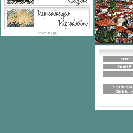
desenDesign
İsim / T
Fiyat / Pr
i
Sipariş için 
Click for 