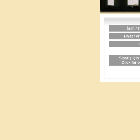
İsim / T
Fiyat / Pr
i
Sipariş için 
Click for 