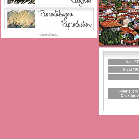
desenDesign
İsim / T
Fiyat / Pr
i
Sipariş için 
Click for 