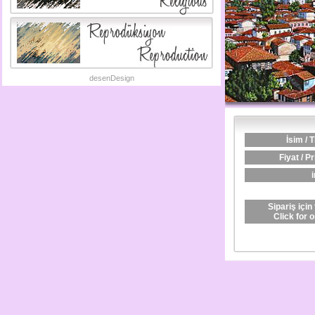
desenDesign
İsim / T
Fiyat / Pr
i
Sipariş için 
Click for 